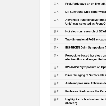
공지
Prof. Park gave an on-line tal
공지
Dr. Sunyoung Oh’s paper will a
공지
Advanced Functional Materials 
Univ) was selected as Front C
공지
Hot electron research of SCAL
공지
Two-dimensional FeS2 encapsu
공지
IBS-RIKEN Joint Symposium [
공지
Perovskite-based hot electro
electron flux and longer lifet
공지
IBS-KAIST Symposium on Oper
공지
Direct Imaging of Surface Pla
공지
Ambient pressure AFM was de
공지
Professor Park wrote the Persp
공지
Highlight article about ambie
(Korean)