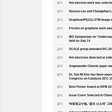
공지
Hot electron work was selec
공지
Hyosun Lee and Changwhan 
공지
Graphene/Pt(111) STM image w
공지
Friction on graphene work was
공지
IBS Symposium on “Understand
held on July 14
공지
SCALE group attended IVC-20
공지
Hot electrons detected at soli
공지
Angewandte Chemie paper was
공지
Dr. Sun Mi Kim has been awarde
Congress on Catalysis (ICC 1
공지
Best Poster Award at ISFM 20
공지
Issue Cover Selected in Chem
공지
박정영교수팀, ‘꿈의 신소재’ 그