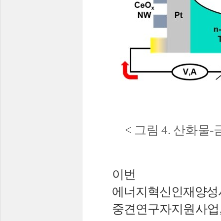
<
그림
4.
산화물
-
이번 연
에너지혁신인재양성
중견연구자
지원사업