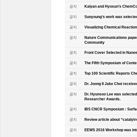
공지
Kalyan and Hyosun’s ChemCo
공지
Sunyoung’s work was selecte
공지
Visualizing Chemical Reactio
공지
Nature Communications paper
Community
공지
Front Cover Selected in Nano
공지
The Fifth Symposium of Cente
공지
Top 100 Scientific Reports Ch
공지
Dr. Joong Il Jake Choi receive
공지
Dr. Hyunsoo Lee was selected 
Researcher Awards.
공지
IBS CNCR Symposium : Surfac
공지
Review article about “catalyt
공지
EEWS 2016 Workshop was intr