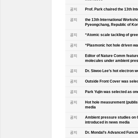
공지
Prof. Park chaired the 13th In
공지
the 13th International Worksho
Pyeongchang, Republic of Ko
공지
“Atomic scale tackling of gr
공지
“Plasmonic hot hole driven wat
공지
Editor of Nature Comm feature
molecules under ambient pre
공지
Dr. Siwoo Lee’s hot electron 
공지
Outside Front Cover was sele
공지
Park Yujin was selected as one
공지
Hot hole measurement (publis
media
공지
Ambient pressure studies on 
introduced in news media
공지
Dr. Mondal’s Advanced Functio