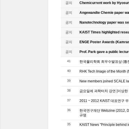
공지
Chemicurrent work by Hyosun 
공지
Angewandte Chemie paper was
공지
Nanotechnology paper was se
공지
KAIST Times highlighted rese
공지
ENGE Poster Awards (Kamran
공지
Prof. Park gave a public lectur
41
한국물리학회 최우수발표상 (황
40
RHK Tech Image of the Month (
39
New members joined SCALE l
38
금요일에 과학터치 강연 [이상한
37
2011 ~ 2012 KAIST 대표연구
36
한국연구재단 Webzine (2012
규명
35
KAIST News "Principle behind in