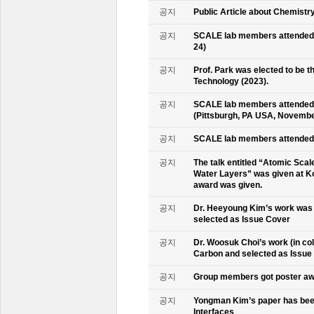
공지
Public Article about Chemistry
공지
SCALE lab members attended K
24)
공지
Prof. Park was elected to be
Technology (2023).
공지
SCALE lab members attended 
(Pittsburgh, PA USA, Novembe
공지
SCALE lab members attended 
공지
The talk entitled “Atomic Scal
Water Layers” was given at Ko
award was given.
공지
Dr. Heeyoung Kim’s work was 
selected as Issue Cover
공지
Dr. Woosuk Choi’s work (in co
Carbon and selected as Issue
공지
Group members got poster aw
공지
Yongman Kim’s paper has been
Interfaces