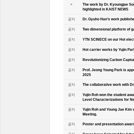
»
The work by Dr. Kyoungjae So
highlighted in KAIST NEWS
공지
Dr. Gyuho Han’s work publish
공지
Two dimensional platform of 
공지
YTN SCINECE on our Hot elec
공지
Hot carrier works by Yujin Pa
공지
Revolutionizing Carbon Captur
공지
Prof. Jeong Young Park is ap
2025
공지
The collaborative work with D
공지
Yujin Roh won the student aw
Level Characterizations for N
공지
Yujin Roh and Young Jae Kim 
Meeting.
공지
Poster and presentation awa