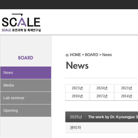
HOME
>
BOARD
>
News
News
Media
2025년
2024년
2023년
2016년
2015년
2014년
Lab seminar
Opening
2025년
The work by Dr. Kyoungjae Song
관리자