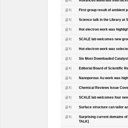
공지
Advanced Materials Interface
공지
First group result of ambient
공지
Science talk in the Library at 
공지
Hot electron work was highlig
공지
SCALE lab welcomes new gr
공지
Hot electron work was select
공지
Six Most Downloaded Catalysi
공지
Editorial Board of Scientific R
공지
Nanoporous Au work was highl
공지
Chemical Reviews Issue Cove
공지
SCALE lab welcomes four n
공지
Surface structure can tailor
공지
Surprising current domains o
TALK]