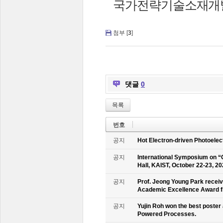
국가전략기술소재개발
첨부 [
3
]
댓글
0
목록
번호
공지
Hot Electron-driven Photoelec
공지
International Symposium on “
Hall, KAIST, October 22-23, 2
공지
Prof. Jeong Young Park recei
Academic Excellence Award fr
공지
Yujin Roh won the best poster
Powered Processes.