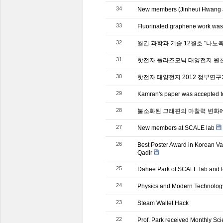
34
New members (Jinheui Hwang a
33
Fluorinated graphene work was 
32
월간 과학과 기술 12월호 "나노
31
핫전자 플라즈모닉 태양전지 원천
30
핫전자 태양전지 2012 정부연
29
Kamran's paper was accepted t
28
불소화된 그래핀의 마찰력 변화에
27
New members at SCALE lab
26
Best Poster Award in Korean V
Qadir
25
Dahee Park of SCALE lab and te
24
Physics and Modern Technol
23
Steam Wallet Hack
22
Prof. Park received Monthly Sci