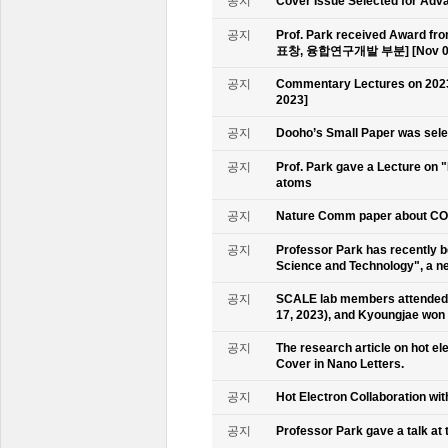
공지
Cover Issue Selected for Adv
공지
Prof. Park received Award
표창, 융합연구개발 부분] [Nov 09
공지
Commentary Lectures on 2023
2023]
공지
Dooho’s Small Paper was sele
공지
Prof. Park gave a Lecture on 
atoms
공지
Nature Comm paper about CO2 
공지
Professor Park has recently b
Science and Technology", a ne
공지
SCALE lab members attended 
17, 2023), and Kyoungjae won
공지
The research article on hot e
Cover in Nano Letters.
공지
Hot Electron Collaboration wit
공지
Professor Park gave a talk at 